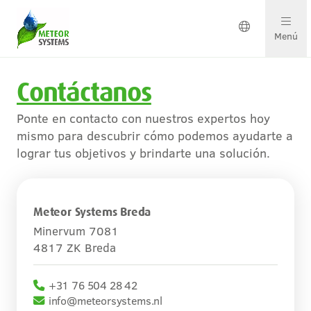
Menú
Contáctanos
Soluciones en crecimiento
Ponte en contacto con nuestros expertos hoy
Soluciones por cultivo
mismo para descubrir cómo podemos ayudarte a
lograr tus objetivos y brindarte una solución.
Ponte en contacto
Meteor Systems Breda
Sobre nosotros
Minervum 7081
4817 ZK Breda
Nuestro equipo
+31 76 504 28 42
Proyectos y actualizaciones
info@meteorsystems.nl