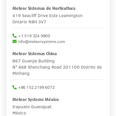
Carreras
Meteor Sistemas de Horticultura
419 Seacliff Drive Este Leamington
Contacto
Ontario N8H 3V7
+1 519 324 9900
info@meteorsystems.com
Meteor Sistemas China
B67 Guanjie Building
Nº 668 Shenchang Road 201100 Distrito de
Minhang
+86 152 2199 6072
Meteor Systems México
Irapuato Guanajuat
México