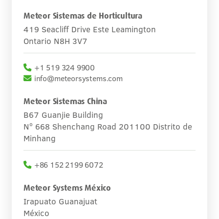
Carreras
Meteor Sistemas de Horticultura
419 Seacliff Drive Este Leamington
Contacto
Ontario N8H 3V7
+1 519 324 9900
info@meteorsystems.com
Meteor Sistemas China
B67 Guanjie Building
Nº 668 Shenchang Road 201100 Distrito de
Minhang
+86 152 2199 6072
Meteor Systems México
Irapuato Guanajuat
México