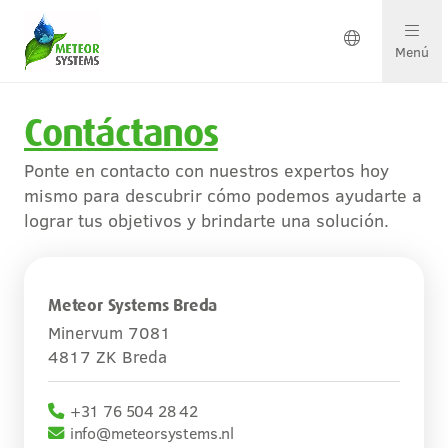
Menú
Contáctanos
Soluciones en crecimiento
Ponte en contacto con nuestros expertos hoy
Soluciones por cultivo
mismo para descubrir cómo podemos ayudarte a
lograr tus objetivos y brindarte una solución.
Ponte en contacto
Meteor Systems Breda
Sobre nosotros
Minervum 7081
4817 ZK Breda
Nuestro equipo
+31 76 504 28 42
Proyectos y actualizaciones
info@meteorsystems.nl