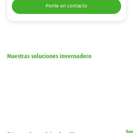
Ponte en contacto
Nuestras soluciones invernadero
Sistemas de canaletas de cultivo
Sop
Sop