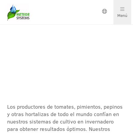
Menú
Soluciones en crecimiento
Soluciones por cultivo
Ponte en contacto
Hortalizas
Sobre nosotros
Los productores de tomates, pimientos, pepinos
Nuestro equipo
y otras hortalizas de todo el mundo confían en
nuestros sistemas de cultivo en invernadero
Proyectos y actualizaciones
para obtener resultados óptimos. Nuestros