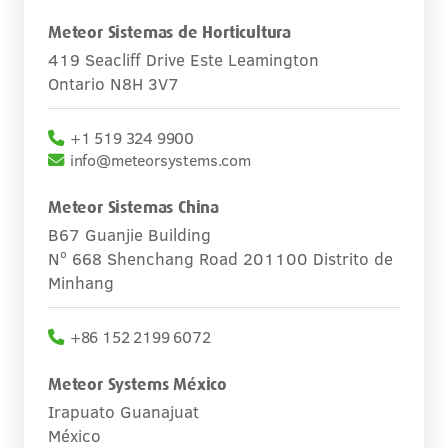
Carreras
Meteor Sistemas de Horticultura
419 Seacliff Drive Este Leamington
Contacto
Ontario N8H 3V7
+1 519 324 9900
info@meteorsystems.com
Meteor Sistemas China
B67 Guanjie Building
Nº 668 Shenchang Road 201100 Distrito de
Minhang
+86 152 2199 6072
Meteor Systems México
Irapuato Guanajuat
México