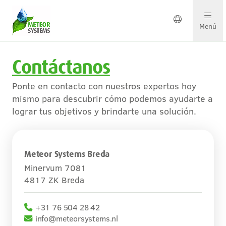
Menú
Contáctanos
Soluciones en crecimiento
Ponte en contacto con nuestros expertos hoy
Soluciones por cultivo
mismo para descubrir cómo podemos ayudarte a
lograr tus objetivos y brindarte una solución.
Ponte en contacto
Meteor Systems Breda
Sobre nosotros
Minervum 7081
4817 ZK Breda
Nuestro equipo
+31 76 504 28 42
Proyectos y actualizaciones
info@meteorsystems.nl